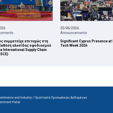
026
25/06/2026
cements
Announcements
ς συμμετείχε επιτυχώς στη
Significant Cyprus Presence a
 έκθεση αλυσίδας εφοδιασμού
Tech Week 2026
a International Supply Chain
ISCE)
, Commerce and Industry /
Προστασία Προσωπικών Δεδομένων
ernment Portal