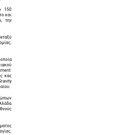
ό 150
σο και
, την
μεταξύ
ομίας,
 οποία
ιακού
tment:
ης κας
ravity
αίου.
σώπων
Ελλάδα
εθνούς
ήματος
γίας,