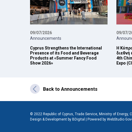
09/07/2026
09/07/2
Announcements
Announ
Cyprus Strengthens the International
Η Κύπρο
Presence of its Food and Beverage
διεθνή
Products at «Summer Fancy Food
4th Chin
Show 2026»
Expo (C
Back to Announcements
© 2022 Republic of Cyprus, Trade Service, Ministry of Energy
Design & Development by BDigital
|
Powered by WebStudio Gov