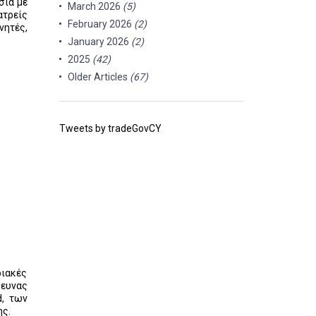
σία με
March 2026
(5)
ατρείς
February 2026
(2)
νητές,
January 2026
(2)
2025
(42)
Older Articles
(67)
Tweets by tradeGovCY
ριακές
ρευνας
d, των
ης.