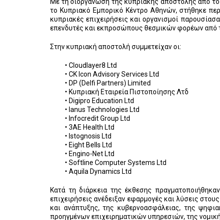
Με τη διοργάνωση της κυπριακής αποστολής από το Υ
το Κυπριακό Εμπορικό Κέντρο Αθηνών, στήθηκε περ
κυπριακές επιχειρήσεις και οργανισμοί παρουσίασαν
επενδυτές και εκπροσώπους θεσμικών φορέων από τη
Στην κυπριακή αποστολή συμμετείχαν οι:
• Cloudlayer8 Ltd
• CK Icon Advisory Services Ltd
• DP (Delfi Partners) Limited
• Κυπριακή Εταιρεία Πιστοποίησης Λτδ
• Digipro Education Ltd
• Ianus Technologies Ltd
• Infocredit Group Ltd
• 3AE Health Ltd
• Istognosis Ltd
• Eight Bells Ltd
• Engino-Net Ltd
• Softline Computer Systems Ltd
• Aquila Dynamics Ltd
Κατά τη διάρκεια της έκθεσης πραγματοποιήθηκαν 
επιχειρήσεις ανέδειξαν εφαρμογές και λύσεις στους
και ανάπτυξης, της κυβερνοασφάλειας, της ψηφια
προηγμένων επιχειρηματικών υπηρεσιών, της νομικής