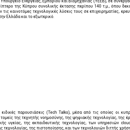
πουργείο Ενέργειας, Εμπορίου και Βιομηχανίας (ΥΕΕΒ), σε συνεργα
ίπτερο της Κύπρου συνολικής έκτασης περίπου 140 τ.μ., όπου δεκ
 τις καινοτόμες τεχνολογικές λύσεις τους σε επιχειρηματίες, ερευ
ν Ελλάδα και το εξωτερικό.
ειδικές παρουσιάσεις (Tech Talks), μέσα από τις οποίες οι κυπ
 τομείς της τεχνητής νοημοσύνης, της ψηφιακής τεχνολογίας, της έ
κής υγείας, της εκπαιδευτικής τεχνολογίας, των υπηρεσιών clou
 τεχνολογίας, της πιστοποίησης, και των τεχνολογιών διττής χρήσ