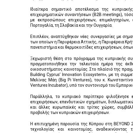
Ιδιαίτερα σημαντικό αποτέλεσμα της κυπριακ
επιχειρηματικών συναντήσεων (B2B meetings), τόσ
με εκπροσώπους επιχειρήσεων, επιμελητηρίων,
Πορτογαλία, τη Σλοβακία και την Ουγγαρία.
Επιπλέον, αναπτύχθηκαν νέες συνεργασίες με σημα
των οποίων η Περιφέρεια Αττικής, η Περιφέρεια Κρήτ
πανεπιστήμια και θερμοκοιτίδες επιχειρήσεων, όπως
Ξεχωριστή θέση στο πρόγραμμα της κυπριακής συμμ
πραγματοποιήθηκε την τελευταία ημέρα της έκθ
οικοσυστήματος καινοτομίας. Στο πλαίσιό της πραγμ
Building Cyprus’ Innovation Ecosystem», με τη συμ
Μελίνας Μάη (Big Pi Ventures), του κ. Κωνσταντίνο
Ventures Incubator), υπό τον συντονισμό του Εμπορ
Παράλληλα, το κυπριακό περίπτερο φιλοξένησε
επιχειρήσεων, επενδυτικών σχημάτων, διπλωματικ
και άλλες ευρωπαϊκές και τρίτες χώρες, συμβάλ
προβολής των κυπριακών επιχειρήσεων.
Η επιτυχημένη παρουσία της Κύπρου στη BEYOND 2
τεχνολογίας και καινοτομίας, αναδεικνύοντας