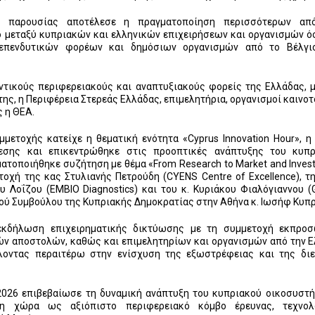
ής παρουσίας αποτέλεσε η πραγματοποίηση περισσότερων απ
ο μεταξύ κυπριακών και ελληνικών επιχειρήσεων και οργανισμών ό
 επενδυτικών φορέων και δημόσιων οργανισμών από το Βέλγιο
ντικούς περιφερειακούς και αναπτυξιακούς φορείς της Ελλάδας, 
ης, η Περιφέρεια Στερεάς Ελλάδας, επιμελητήρια, οργανισμοί καινοτ
 η ΘΕΑ.
ετοχής κατείχε η θεματική ενότητα «Cyprus Innovation Hour», η
εσης και επικεντρώθηκε στις προοπτικές ανάπτυξης του κυπρ
ατοποιήθηκε συζήτηση με θέμα «From Research to Market and Inves
μετοχή της κας Στυλιανής Πετρούδη (CYENS Centre of Excellence), τ
υ Λοΐζου (EMBIO Diagnostics) και του κ. Κυριάκου Φιαλόγιαννου (G
ικού Συμβούλου της Κυπριακής Δημοκρατίας στην Αθήνα κ. Ιωσήφ Κυπρ
 εκδήλωση επιχειρηματικής δικτύωσης με τη συμμετοχή εκπρο
ών αποστολών, καθώς και επιμελητηρίων και οργανισμών από την 
λοντας περαιτέρω στην ενίσχυση της εξωστρέφειας και της δι
026 επιβεβαίωσε τη δυναμική ανάπτυξη του κυπριακού οικοσυστ
 τη χώρα ως αξιόπιστο περιφερειακό κόμβο έρευνας, τεχνολο