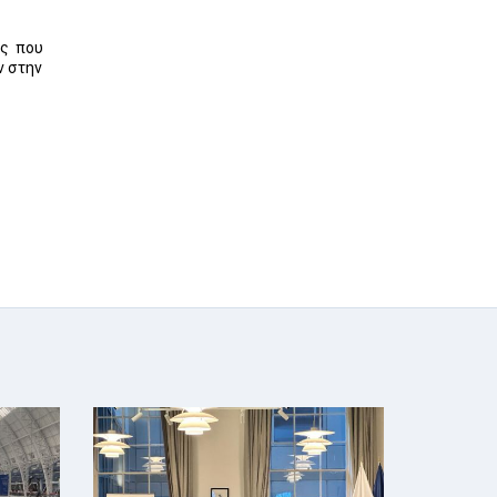
ις που
ν στην