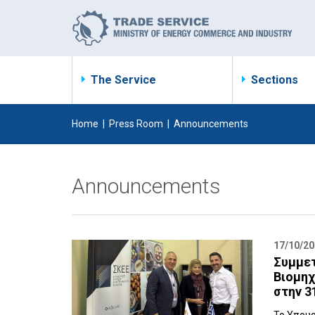
The Service
Sections
Home
|
Press Room
|
Announcements
Announcements
17/10/2
Συμμετ
Βιομηχ
στην 3