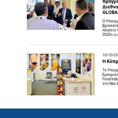
πραγμα
Διεθνο
GLOBA
Ο Υπουργ
βρίσκετα
πλαίσιο 
2025», η
10/10/2
Η Κύπρ
Το Υπουρ
Εμπορικο
Food Ind
στο Νέο Δ