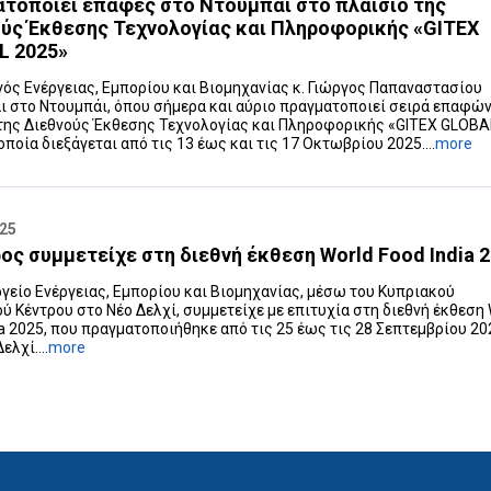
τοποιεί επαφές στο Ντουμπάι στο πλαίσιο της
ύς Έκθεσης Τεχνολογίας και Πληροφορικής «GITEX
L 2025»
ός Ενέργειας, Εμπορίου και Βιομηχανίας κ. Γιώργος Παπαναστασίου
ι στο Ντουμπάι, όπου σήμερα και αύριο πραγματοποιεί σειρά επαφώ
της Διεθνούς Έκθεσης Τεχνολογίας και Πληροφορικής «GITEX GLOBA
 οποία διεξάγεται από τις 13 έως και τις 17 Οκτωβρίου 2025....
more
025
ος συμμετείχε στη διεθνή έκθεση World Food India 
γείο Ενέργειας, Εμπορίου και Βιομηχανίας, μέσω του Κυπριακού
ύ Κέντρου στο Νέο Δελχί, συμμετείχε με επιτυχία στη διεθνή έκθεση 
ia 2025, που πραγματοποιήθηκε από τις 25 έως τις 28 Σεπτεμβρίου 20
ελχί....
more