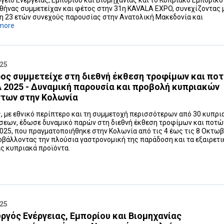
γείο Ενέργειας, Εμπορίου και Βιομηχανίας και το Κυπριακό Εμπορικό
θήνας συμμετείχαν και φέτος στην 31η KAVALA EXPO, συνεχίζοντας 
 23 ετών συνεχούς παρουσίας στην Ανατολική Μακεδονία και
more
025
ος συμμετείχε στη διεθνή έκθεση τροφίμων και πο
2025 - Δυναμική παρουσία και προβολή κυπριακών
ντων στην Κολωνία
, με εθνικό περίπτερο και τη συμμετοχή περισσότερων από 30 κυπρ
σεων, έδωσε δυναμικό παρών στη διεθνή έκθεση τροφίμων και ποτώ
25, που πραγματοποιήθηκε στην Κολωνία από τις 4 έως τις 8 Οκτω
οβάλλοντας την πλούσια γαστρονομική της παράδοση και τα εξαιρετ
ς κυπριακά προϊόντα.
025
ργός Ενέργειας, Εμπορίου και Βιομηχανίας