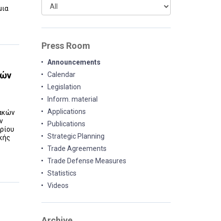
μια
Press Room
Announcements
τών
Calendar
Legislation
Inform. material
Applications
ιακών
ν
Publications
βρίου
Strategic Planning
ικής
Trade Agreements
Trade Defense Measures
Statistics
Videos
Archive