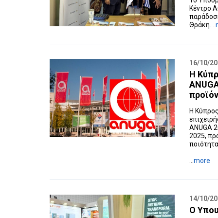
Το Υπουρ
Κέντρο Α
παράδοση
Θράκη....
16/10/2
Η Κύπρ
ANUGA 
προϊό
Η Κύπρος
επιχειρή
ANUGA 20
2025, πρ
ποιότητα
...
more
14/10/2
Ο Υπου