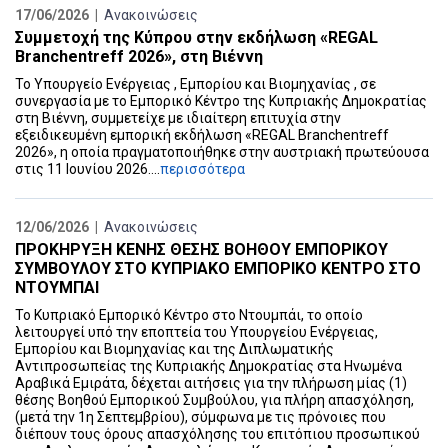
17/06/2026 |
Ανακοινώσεις
Συμμετοχή της Κύπρου στην εκδήλωση «REGAL
Branchentreff 2026», στη Βιέννη
Το Υπουργείο Ενέργειας , Εμπορίου και Βιομηχανίας , σε
συνεργασία με το Εμπορικό Κέντρο της Κυπριακής Δημοκρατίας
στη Βιέννη, συμμετείχε με ιδιαίτερη επιτυχία στην
εξειδικευμένη εμπορική εκδήλωση «REGAL Branchentreff
2026», η οποία πραγματοποιήθηκε στην αυστριακή πρωτεύουσα
στις 11 Ιουνίου 2026....
περισσότερα
12/06/2026 |
Ανακοινώσεις
ΠΡΟΚΗΡΥΞΗ ΚΕΝΗΣ ΘΕΣΗΣ ΒΟΗΘΟΥ ΕΜΠΟΡΙΚΟΥ
ΣΥΜΒΟΥΛΟΥ ΣΤΟ ΚΥΠΡΙΑΚΟ ΕΜΠΟΡΙΚΟ ΚΕΝΤΡΟ ΣΤΟ
ΝΤΟΥΜΠΑΙ
Το Κυπριακό Εμπορικό Κέντρο στο Ντουμπάι, το οποίο
λειτουργεί υπό την εποπτεία του Υπουργείου Ενέργειας,
Εμπορίου και Βιομηχανίας και της Διπλωματικής
Αντιπροσωπείας της Κυπριακής Δημοκρατίας στα Ηνωμένα
Αραβικά Εμιράτα, δέχεται αιτήσεις για την πλήρωση μίας (1)
θέσης Βοηθού Εμπορικού Συμβούλου, για πλήρη απασχόληση,
(μετά την 1η Σεπτεμβρίου), σύμφωνα με τις πρόνοιες που
διέπουν τους όρους απασχόλησης του επιτόπιου προσωπικού