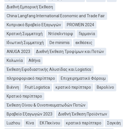
Διεθνή Εμπορική Έκθεση
China Langfang International Economic and Trade Fair
Κυπριακό Βραβείο Εξαγωγών
PROWEIN 2024
Κρατική Συμμετοχή
Ντίσελντορφ
Γερμανία
Ιδιωτική Συμμετοχή
De minimis
εκθέσεις
ANUGA 2023
Διεθνή Έκθεση Τροφίμων και Ποτών
Κολωνία
Αθήνα
Έκθεση Εφοδιαστικής Αλυσίδας και Logistics
πληροφοριακό περίπτερο
Επιχειρηματικό Φόρουμ
Βιέννη
Fruit Logistica
κρατικό περίπτερο
Βερολίνο
Κρατικό περίπτερο
Έκθεση Οίνου & Οινοπνευματωδών Ποτών
Βραβείο Εξαγωγών 2023
Διεθνή Έκθεση Προϊόντων
Luzhou
Κίνα
ΕΚ Πεκίνου
κρατικό περίπτερο
Σαγκάη