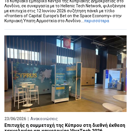
Το Κυπριακό Εμπορικό Κέντρο της Κυπριακής Δημοκρατίας στο
Λονδίνο, σε συνεργασία με το Hellenic Tech Network, φιλοξένησε
με επιτυχία στις 12 Ιουνίου 2026 συζήτηση πάνελ με τίτλο
«Frontiers of Capital: Europe's Bet on the Space Economy» στην
Κυπριακή Ύπατη Αρμοστεία στο Λονδίνο....
περισσότερα
23/06/2026 |
Ανακοινώσεις
Επιτυχής η συμμετοχή της Κύπρου στη διεθνή έκθεση
τεχνολογίας και καινοτομίας VivaTech 2026