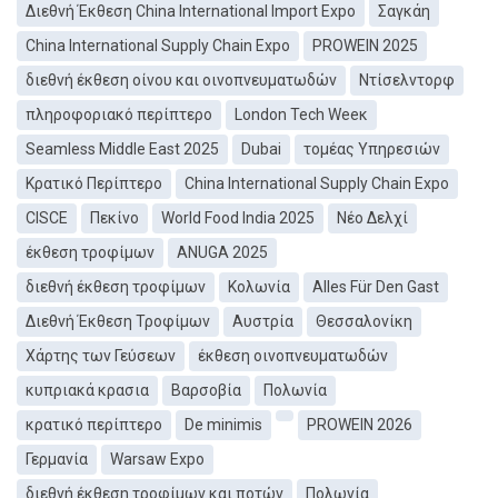
Διεθνή Έκθεση China International Import Expo
Σαγκάη
China International Supply Chain Expo
PROWEIN 2025
διεθνή έκθεση οίνου και οινοπνευματωδών
Ντίσελντορφ
πληροφοριακό περίπτερο
London Tech Weeκ
Seamless Middle East 2025
Dubai
τομέας Υπηρεσιών
Κρατικό Περίπτερο
China International Supply Chain Expo
CISCE
Πεκίνο
World Food India 2025
Νέο Δελχί
έκθεση τροφίμων
ANUGA 2025
διεθνή έκθεση τροφίμων
Κολωνία
Alles Für Den Gast
Διεθνή Έκθεση Τροφίμων
Αυστρία
Θεσσαλονίκη
Χάρτης των Γεύσεων
έκθεση οινοπνευματωδών
κυπριακά κρασια
Βαρσοβία
Πολωνία
κρατικό περίπτερο
De minimis
PROWEIN 2026
Γερμανία
Warsaw Expo
διεθνή έκθεση τροφίμων και ποτών
Πολωνία