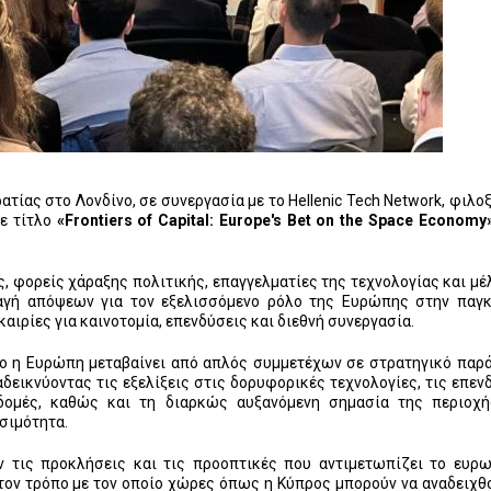
τίας στο Λονδίνο, σε συνεργασία με το Hellenic Tech Network, φιλο
με τίτλο
«
Frontiers
of
Capital
:
Europe
'
s
Bet
on
the
Space
Economy
 φορείς χάραξης πολιτικής, επαγγελματίες της τεχνολογίας και μέ
λαγή απόψεων για τον εξελισσόμενο ρόλο της Ευρώπης στην παγ
αιρίες για καινοτομία, επενδύσεις και διεθνή συνεργασία.
ίο η Ευρώπη μεταβαίνει από απλός συμμετέχων σε στρατηγικό παρ
εικνύοντας τις εξελίξεις στις δορυφορικές τεχνολογίες, τις επεν
οδομές, καθώς και τη διαρκώς αυξανόμενη σημασία της περιοχ
σιμότητα.
υν τις προκλήσεις και τις προοπτικές που αντιμετωπίζει το ευρ
τον τρόπο με τον οποίο χώρες όπως η Κύπρος μπορούν να αναδειχθ