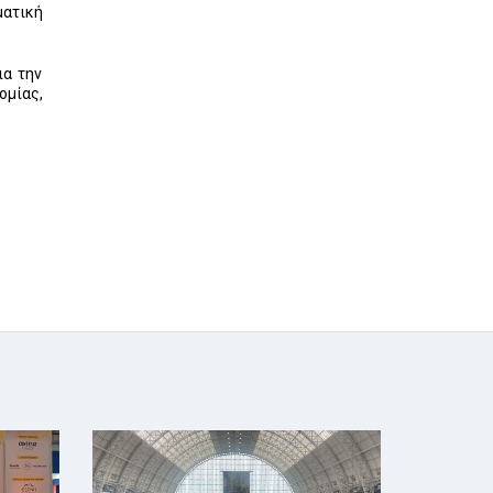
ματική
ια την
ομίας,