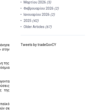
Μαρτίου 2026
(5)
Φεβρουαρίου 2026
(2)
Ιανουαρίου 2026
(2)
2025
(42)
Older Articles
(67)
Tweets by tradeGovCY
ξένησε
»
στην
λη της
κόσμια
άγοντα
δύσεις
ής της
ωπαϊκό
ούν σε