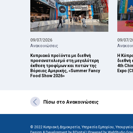
09/07/2026
09/07/2
Ανακοινώσεις
Ανακοι
Κυπριακά προϊόντα με διεθνή
Η Κύπρο
προσανατολισμό στη μεγαλύτερη
διεθνή
έκθεση τροφίμων και ποτών της
4th Chin
Βόρειας Αμερικής, «Summer Fancy
Expo (C
Food Show 2026»
Πίσω στο Ανακοινώσεις
© 2022 Κυπριακή Δημοκρατία, Υπηρεσία Εμπορίου, Υπουργείο 
Design & Development by BDigital
|
Powered by WebStudio Gov