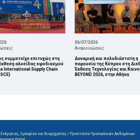
026
06/07/2026
νώσεις
Ανακοινώσεις
ς συμμετείχε επιτυχώς στη
Δυναμική και πολυδιάστατη η
 έκθεση αλυσίδας εφοδιασμού
παρουσία της Κύπρου στη Διε
a International Supply Chain
Έκθεση Τεχνολογίας και Καιν
ISCE)
BEYOND 2026, στην Αθήνα
Ενέργειας, Εμπορίου και Βιομηχανίας /
Προστασία Προσωπικών Δεδομένων
ernment Portal