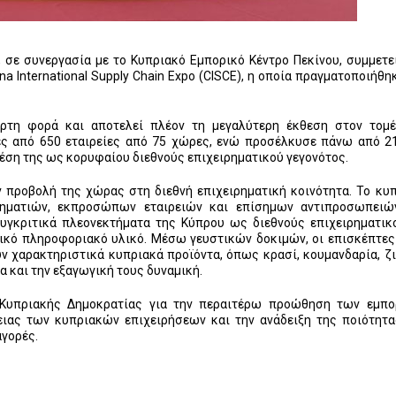
, σε συνεργασία με το Κυπριακό Εμπορικό Κέντρο Πεκίνου, συμμετε
a International Supply Chain Expo (CISCE), η οποία πραγματοποιήθη
αρτη φορά και αποτελεί πλέον τη μεγαλύτερη έκθεση στον τομ
ς από 650 εταιρείες από 75 χώρες, ενώ προσέλκυσε πάνω από 2
έση της ως κορυφαίου διεθνούς επιχειρηματικού γεγονότος.
 προβολή της χώρας στη διεθνή επιχειρηματική κοινότητα. Το κυ
ρηματιών, εκπροσώπων εταιρειών και επίσημων αντιπροσωπειώ
συγκριτικά πλεονεκτήματα της Κύπρου ως διεθνούς επιχειρηματικ
ικό πληροφοριακό υλικό. Μέσω γευστικών δοκιμών, οι επισκέπτες
ν χαρακτηριστικά κυπριακά προϊόντα, όπως κρασί, κουμανδαρία, ζι
α και την εξαγωγική τους δυναμική.
 Κυπριακής Δημοκρατίας για την περαιτέρω προώθηση των εμπο
ειας των κυπριακών επιχειρήσεων και την ανάδειξη της ποιότητ
αγορές.