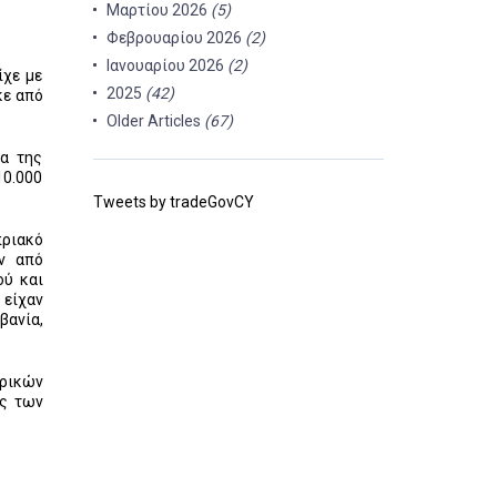
Μαρτίου 2026
(5)
Φεβρουαρίου 2026
(2)
Ιανουαρίου 2026
(2)
ίχε με
2025
(42)
κε από
Older Articles
(67)
έα της
10.000
Tweets by tradeGovCY
πριακό
ν από
ού και
 είχαν
βανία,
ρικών
ας των