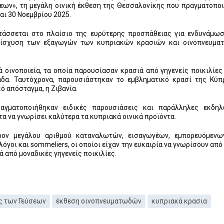
εων», τη μεγάλη οινική έκθεση της Θεσσαλονίκης που πραγματοπο
αι 30 Νοεμβρίου 2025.
τάσσεται στο πλαίσιο της ευρύτερης προσπάθειας για ενδυνάμω
νίσχυση των εξαγωγών των κυπριακών κρασιών και οινοπνευμα
 οινοποιεία, τα οποία παρουσίασαν κρασιά από γηγενείς ποικιλίε
άδα. Ταυτόχρονα, παρουσιάστηκαν το εμβληματικό κρασί της Κύπ
 απόσταγμα, η Ζιβανία.
αγματοποιήθηκαν ειδικές παρουσιάσεις και παράλληλες εκδηλ
α να γνωρίσει καλύτερα τα κυπριακά οινικά προϊόντα.
ον μεγάλου αριθμού καταναλωτών, εισαγωγέων, εμπορευόμενων
γοι και sommeliers, οι οποίοι είχαν την ευκαιρία να γνωρίσουν από
 από μοναδικές γηγενείς ποικιλίες.
ς των Γεύσεων
έκθεση οινοπνευματωδών
κυπριακά κρασια