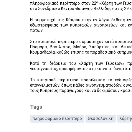
ο
πληροφοριακό περίπτερο στον 22
«Χάρτη των Γεύσ
στο Συνεδριακό Κέντρο «Ιωάννης Βελλίδης» στις 29 κ
Η συμμετοχή της Κύπρου στην εν λόγω έκθεση εν
εξωστρέφειας των κυπριακών οινοποιείων και ε
ποτών.
Στο κυπριακό περίπτερο συμμετείχαν επτά κυπριακά
Προμάρα, Βασίλισσα, Μαύρο, Σπούρτικο, και Λευκ
Κουμανδαρία, καθώς επίσης το παραδοσιακό κυπριακό
Κατά τη διάρκεια του «Χάρτη των Γεύσεων» πρ
γευσιγνωσίας, προσφέροντας στο κοινό τη δυνατότητ
Το κυπριακό περίπτερο προσέλκυσε το ενδιαφέρ
επαγγελματιών, όπως κάβες οινοπνευματωδών, οινολό
τους Κύπριους παραγωγούς και να δοκιμάσουν κρασιά
Tags
πληροφοριακό περίπτερο
Θεσσαλονίκη
Χάρτη