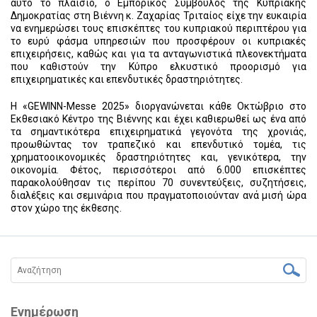
αυτό το πλαίσιο, ο Εμπορικός Σύμβουλος της Κυπριακής
Δημοκρατίας στη Βιέννη κ. Ζαχαρίας Τριταίος είχε την ευκαιρία
να ενημερώσει τους επισκέπτες του κυπριακού περιπτέρου για
το ευρύ φάσμα υπηρεσιών που προσφέρουν οι κυπριακές
επιχειρήσεις, καθώς και για τα ανταγωνιστικά πλεονεκτήματα
που καθιστούν την Κύπρο ελκυστικό προορισμό για
επιχειρηματικές και επενδυτικές δραστηριότητες.
Η «GEWINN-Messe 2025» διοργανώνεται κάθε Οκτώβριο στο
Εκθεσιακό Κέντρο της Βιέννης και έχει καθιερωθεί ως ένα από
τα σημαντικότερα επιχειρηματικά γεγονότα της χρονιάς,
προωθώντας τον τραπεζικό και επενδυτικό τομέα, τις
χρηματοοικονομικές δραστηριότητες και, γενικότερα, την
οικονομία. Φέτος, περισσότεροι από 6.000 επισκέπτες
παρακολούθησαν τις περίπου 70 συνεντεύξεις, συζητήσεις,
διαλέξεις και σεμινάρια που πραγματοποιούνταν ανά μισή ώρα
στον χώρο της έκθεσης.
Ενημέρωση