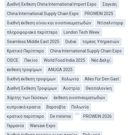
Διεθνή Έκθεση China International Import Expo
Σαγκάη
China International Supply Chain Expo
PROWEIN 2025
διεθνή έκθεση οίνου και οινοπνευματωδών
Ντίσελντορφ
πληροφοριακό περίπτερο
London Tech Weeκ
Seamless Middle East 2025
Dubai
τομέας Υπηρεσιών
Κρατικό Περίπτερο
China International Supply Chain Expo
CISCE
Πεκίνο
World Food India 2025
Νέο Δελχί
έκθεση τροφίμων
ANUGA 2025
διεθνή έκθεση τροφίμων
Κολωνία
Alles Für Den Gast
Διεθνή Έκθεση Τροφίμων
Αυστρία
Θεσσαλονίκη
Χάρτης των Γεύσεων
έκθεση οινοπνευματωδών
κυπριακά κρασια
Βαρσοβία
Πολωνία
κρατικό περίπτερο
De minimis
PROWEIN 2026
Γερμανία
Warsaw Expo