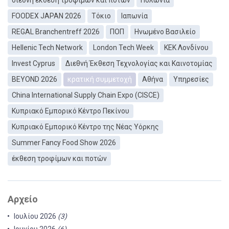
διεθνή έκθεση τροφίμων και ποτών
Πολωνία
FOODEX JAPAN 2026
Τόκιο
Ιαπωνία
REGAL Branchentreff 2026
ΠΟΠ
Ηνωμένο Βασιλείο
Hellenic Tech Network
London Tech Week
ΚEΚ Λονδίνου
Invest Cyprus
Διεθνή Έκθεση Τεχνολογίας και Καινοτομίας
BEYOND 2026
κρατική συμμετοχή
Αθήνα
Υπηρεσίες
China International Supply Chain Expo (CISCE)
Κυπριακό Εμπορικό Κέντρο Πεκίνου
Κυπριακό Εμπορικό Κέντρο της Νέας Υόρκης
Summer Fancy Food Show 2026
έκθεση τροφίμων και ποτών
Αρχείο
Ιουλίου 2026
(3)