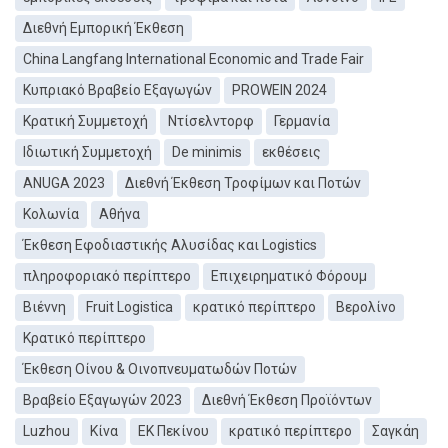
Διεθνή Εμπορική Έκθεση
China Langfang International Economic and Trade Fair
Κυπριακό Βραβείο Εξαγωγών
PROWEIN 2024
Κρατική Συμμετοχή
Ντίσελντορφ
Γερμανία
Ιδιωτική Συμμετοχή
De minimis
εκθέσεις
ANUGA 2023
Διεθνή Έκθεση Τροφίμων και Ποτών
Κολωνία
Αθήνα
Έκθεση Εφοδιαστικής Αλυσίδας και Logistics
πληροφοριακό περίπτερο
Επιχειρηματικό Φόρουμ
Βιέννη
Fruit Logistica
κρατικό περίπτερο
Βερολίνο
Κρατικό περίπτερο
Έκθεση Οίνου & Οινοπνευματωδών Ποτών
Βραβείο Εξαγωγών 2023
Διεθνή Έκθεση Προϊόντων
Luzhou
Κίνα
ΕΚ Πεκίνου
κρατικό περίπτερο
Σαγκάη