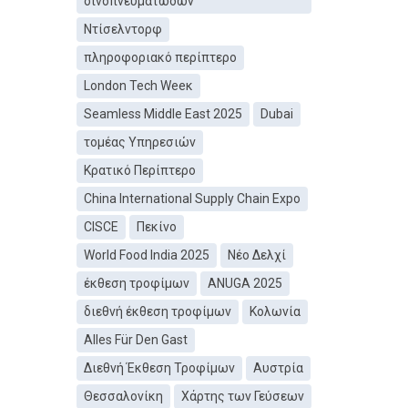
οινοπνευματωδών
Ντίσελντορφ
πληροφοριακό περίπτερο
London Tech Weeκ
Seamless Middle East 2025
Dubai
τομέας Υπηρεσιών
Κρατικό Περίπτερο
China International Supply Chain Expo
CISCE
Πεκίνο
World Food India 2025
Νέο Δελχί
έκθεση τροφίμων
ANUGA 2025
διεθνή έκθεση τροφίμων
Κολωνία
Alles Für Den Gast
Διεθνή Έκθεση Τροφίμων
Αυστρία
Θεσσαλονίκη
Χάρτης των Γεύσεων