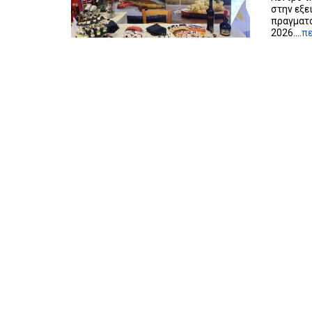
στην εξε
πραγματο
2026....
π