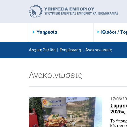
Υπηρεσία
Κλάδοι / Το
Αρχική Σελίδα
|
Ενημέρωση
|
Ανακοινώσεις
Ανακοινώσεις
17/06/2
Συμμετ
2026»,
Το Υπουρ
Κέντρο τ