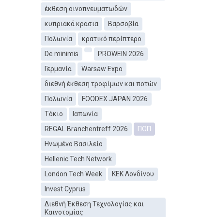
έκθεση οινοπνευματωδών
κυπριακά κρασια
Βαρσοβία
Πολωνία
κρατικό περίπτερο
De minimis
PROWEIN 2026
Γερμανία
Warsaw Expo
διεθνή έκθεση τροφίμων και ποτών
Πολωνία
FOODEX JAPAN 2026
Τόκιο
Ιαπωνία
REGAL Branchentreff 2026
ΠΟΠ
Ηνωμένο Βασιλείο
Hellenic Tech Network
London Tech Week
ΚEΚ Λονδίνου
Invest Cyprus
Διεθνή Έκθεση Τεχνολογίας και
Καινοτομίας