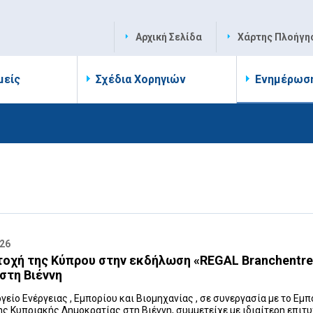
Αρχική Σελίδα
Χάρτης Πλοήγη
μείς
Σχέδια Χορηγιών
Ενημέρωσ
026
οχή της Κύπρου στην εκδήλωση «REGAL Branchentre
 στη Βιέννη
γείο Ενέργειας , Εμπορίου και Βιομηχανίας , σε συνεργασία με το Εμ
ης Κυπριακής Δημοκρατίας στη Βιέννη, συμμετείχε με ιδιαίτερη επιτυ