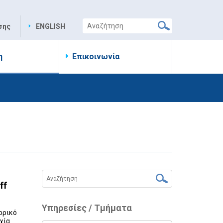
σης
ENGLISH
η
Επικοινωνία
ff
Υπηρεσίες / Τμήματα
πορικό
χία