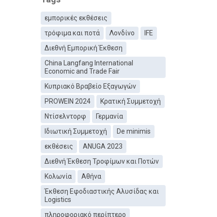
εμπορικές εκθέσεις
τρόφιμα και ποτά
Λονδίνο
IFE
Διεθνή Εμπορική Έκθεση
China Langfang International
Economic and Trade Fair
Κυπριακό Βραβείο Εξαγωγών
PROWEIN 2024
Κρατική Συμμετοχή
Ντίσελντορφ
Γερμανία
Ιδιωτική Συμμετοχή
De minimis
εκθέσεις
ANUGA 2023
Διεθνή Έκθεση Τροφίμων και Ποτών
Κολωνία
Αθήνα
Έκθεση Εφοδιαστικής Αλυσίδας και
Logistics
πληροφοριακό περίπτερο