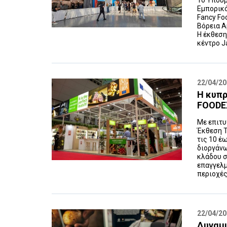
Το Υπουρ
Εμπορικό
Fancy Fo
Βόρεια Α
Η έκθεση
κέντρο Ja
22/04/2
Η κυπρ
FOODE
Με επιτυ
Έκθεση 
τις 10 έ
διοργάνω
κλάδου σ
επαγγελμ
περιοχές.
22/04/2
Δυναμι