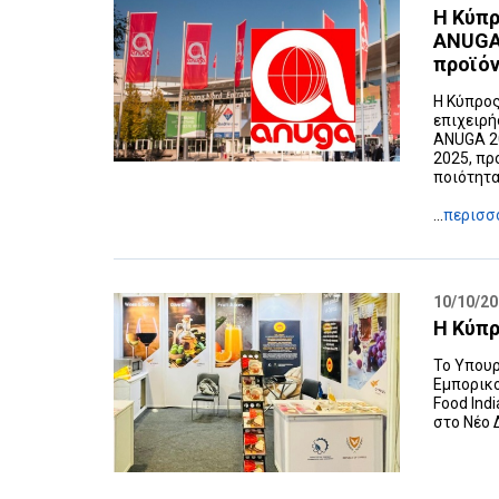
Η Κύπρ
ANUGA 
προϊό
Η Κύπρος
επιχειρή
ANUGA 20
2025, πρ
ποιότητα
...
περισσ
10/10/2
Η Κύπρ
Το Υπουρ
Εμπορικο
Food Ind
στο Νέο Δ