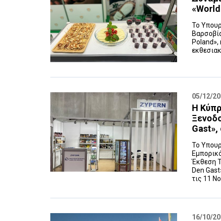
«World
Το Υπουρ
Βαρσοβία
Poland»,
εκθεσιακ
05/12/2
Η Κύπρ
Ξενοδο
Gast»,
Το Υπουρ
Εμπορικό
Έκθεση Τ
Den Gast
τις 11 Νο
16/10/2