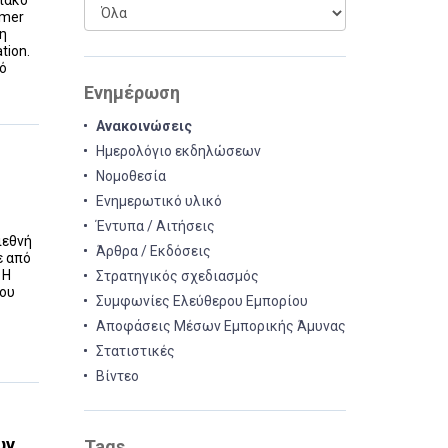
ριακό
mmer
τη
tion.
κό
Ενημέρωση
Ανακοινώσεις
Ημερολόγιο εκδηλώσεων
Νομοθεσία
Ενημερωτικό υλικό
Έντυπα / Αιτήσεις
ιεθνή
Άρθρα / Εκδόσεις
ε από
 Η
Στρατηγικός σχεδιασμός
του
Συμφωνίες Ελεύθερου Εμπορίου
Αποφάσεις Μέσων Εμπορικής Άμυνας
Στατιστικές
Βίντεο
ων
Tags