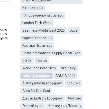
οινοπνευματωδών
Ντίσελντορφ
πληροφοριακό περίπτερο
London Tech Weeκ
ορικό
Seamless Middle East 2025
Dubai
φίμων
τομέας Υπηρεσιών
βρίου
Κρατικό Περίπτερο
China International Supply Chain Expo
CISCE
Πεκίνο
World Food India 2025
Νέο Δελχί
έκθεση τροφίμων
ANUGA 2025
διεθνή έκθεση τροφίμων
Κολωνία
Alles Für Den Gast
Διεθνή Έκθεση Τροφίμων
Αυστρία
Θεσσαλονίκη
Χάρτης των Γεύσεων