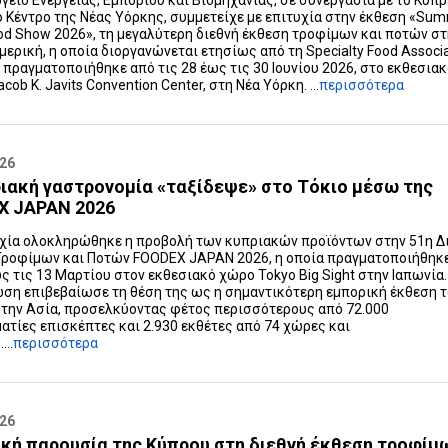
γείο Ενέργειας, Εμπορίου και Βιομηχανίας, σε συνεργασία με το Κυπ
 Κέντρο της Νέας Υόρκης, συμμετείχε με επιτυχία στην έκθεση «Su
od Show 2026», τη μεγαλύτερη διεθνή έκθεση τροφίμων και ποτών σ
μερική, η οποία διοργανώνεται ετησίως από τη Specialty Food Associa
 πραγματοποιήθηκε από τις 28 έως τις 30 Ιουνίου 2026, στο εκθεσια
cob K. Javits Convention Center, στη Νέα Υόρκη. ...
περισσότερα
026
ιακή γαστρονομία «ταξίδεψε» στο Τόκιο μέσω της
X JAPAN 2026
χία ολοκληρώθηκε η προβολή των κυπριακών προϊόντων στην 51η Δ
Τροφίμων και Ποτών FOODEX JAPAN 2026, η οποία πραγματοποιήθηκ
ως τις 13 Μαρτίου στον εκθεσιακό χώρο Tokyo Big Sight στην Ιαπωνία.
ση επιβεβαίωσε τη θέση της ως η σημαντικότερη εμπορική έκθεση 
την Ασία, προσελκύοντας φέτος περισσότερους από 72.000
ατίες επισκέπτες και 2.930 εκθέτες από 74 χώρες και
...
περισσότερα
026
κή παρουσία της Κύπρου στη διεθνή έκθεση τροφίμ