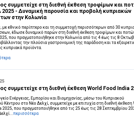
ος συμμετείχε στη διεθνή έκθεση τροφίμων και πο
2025 - Δυναμική παρουσία και προβολή κυπριακών
ντων στην Κολωνία
, με εθνικό περίπτερο και τη συμμετοχή περισσότερων από 30 κυπρ
σεων, έδωσε δυναμικό παρών στη διεθνή έκθεση τροφίμων και ποτώ
25, που πραγματοποιήθηκε στην Κολωνία από τις 4 έως τις 8 Οκτω
οβάλλοντας την πλούσια γαστρονομική της παράδοση και τα εξαιρετ
ς κυπριακά προϊόντα.
ότερα
025
ος συμμετείχε στη διεθνή έκθεση World Food India 
γείο Ενέργειας, Εμπορίου και Βιομηχανίας, μέσω του Κυπριακού
ύ Κέντρου στο Νέο Δελχί, συμμετείχε με επιτυχία στη διεθνή έκθεση 
ia 2025, που πραγματοποιήθηκε από τις 25 έως τις 28 Σεπτεμβρίου 20
ελχί....
περισσότερα