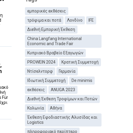
εμπορικές εκθέσεις
τη
d
τρόφιμα και ποτά
Λονδίνο
IFE
ν
Διεθνή Εμπορική Έκθεση
China Langfang International
Economic and Trade Fair
Κυπριακό Βραβείο Εξαγωγών
PROWEIN 2024
Κρατική Συμμετοχή
,
n
Ντίσελντορφ
Γερμανία
Ιδιωτική Συμμετοχή
De minimis
ριακό
εκθέσεις
ANUGA 2023
θνή
 Für
Διεθνή Έκθεση Τροφίμων και Ποτών
έχρι
Κολωνία
Αθήνα
Έκθεση Εφοδιαστικής Αλυσίδας και
Logistics
πληροφοριακό περίπτερο