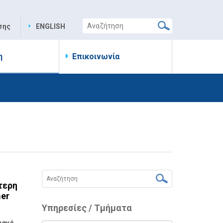
σης
ENGLISH
η
Επικοινωνία
τερη
mer
Υπηρεσίες / Τμήματα