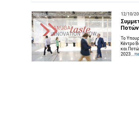
12/10/2
Συμμετ
Ποτών
Το Υπουρ
Κέντρο Β
και Ποτώ
2023....
π