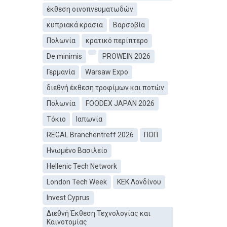
έκθεση οινοπνευματωδών
κυπριακά κρασια
Βαρσοβία
Πολωνία
κρατικό περίπτερο
De minimis
PROWEIN 2026
Γερμανία
Warsaw Expo
διεθνή έκθεση τροφίμων και ποτών
Πολωνία
FOODEX JAPAN 2026
Τόκιο
Ιαπωνία
REGAL Branchentreff 2026
ΠΟΠ
Ηνωμένο Βασιλείο
Hellenic Tech Network
London Tech Week
ΚEΚ Λονδίνου
Invest Cyprus
Διεθνή Έκθεση Τεχνολογίας και
Καινοτομίας