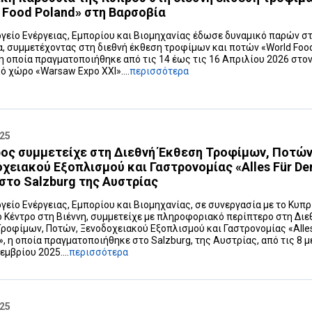
 Food Poland» στη Βαρσοβία
γείο Ενέργειας, Εμπορίου και Βιομηχανίας έδωσε δυναμικό παρών σ
, συμμετέχοντας στη διεθνή έκθεση τροφίμων και ποτών «World Foo
 η οποία πραγματοποιήθηκε από τις 14 έως τις 16 Απριλίου 2026 στο
ό χώρο «Warsaw Expo XXI»....
περισσότερα
025
ος συμμετείχε στη Διεθνή Έκθεση Τροφίμων, Ποτών
χειακού Εξοπλισμού και Γαστρονομίας «Alles Für De
 στο Salzburg της Αυστρίας
γείο Ενέργειας, Εμπορίου και Βιομηχανίας, σε συνεργασία με το Κυπ
 Κέντρο στη Βιέννη, συμμετείχε με πληροφοριακό περίπτερο στη Διε
ροφίμων, Ποτών, Ξενοδοχειακού Εξοπλισμού και Γαστρονομίας «Alles
», η οποία πραγματοποιήθηκε στο Salzburg, της Αυστρίας, από τις 8 μ
εμβρίου 2025....
περισσότερα
025