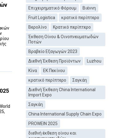
τών
Επιχειρηματικό Φόρουμ
Βιέννη
Fruit Logistica
κρατικό περίπτερο
Βερολίνο
Κρατικό περίπτερο
ιακών
ν
Έκθεση Οίνου & Οινοπνευματωδών
βρίου
Ποτών
ικής
Βραβείο Εξαγωγών 2023
Διεθνή Έκθεση Προϊόντων
Luzhou
Κίνα
ΕΚ Πεκίνου
κρατικό περίπτερο
Σαγκάη
Διεθνή Έκθεση China International
2025
Import Expo
Σαγκάη
World
25,
China International Supply Chain Expo
PROWEIN 2025
διεθνή έκθεση οίνου και