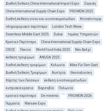
Διεθνή Έκθεση China International Import Expo
Σαγκάη
China International Supply Chain Expo
PROWEIN 2025
διεθνή έκθεση οίνου και οινοπνευματωδών
Ντίσελντορφ
πληροφοριακό περίπτερο
London Tech Weeκ
Seamless Middle East 2025
Dubai
τομέας Υπηρεσιών
Κρατικό Περίπτερο
China International Supply Chain Expo
CISCE
Πεκίνο
World Food India 2025
Νέο Δελχί
έκθεση τροφίμων
ANUGA 2025
διεθνή έκθεση τροφίμων
Κολωνία
Alles Für Den Gast
Διεθνή Έκθεση Τροφίμων
Αυστρία
Θεσσαλονίκη
Χάρτης των Γεύσεων
έκθεση οινοπνευματωδών
κυπριακά κρασια
Βαρσοβία
Πολωνία
κρατικό περίπτερο
De minimis
PROWEIN 2026
Γερμανία
Warsaw Expo