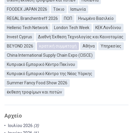
διεθνή έκθεση τροφίμων και ποτών
Πολωνία
FOODEX JAPAN 2026
Τόκιο
Ιαπωνία
REGAL Branchentreff 2026
ΠΟΠ
Ηνωμένο Βασιλείο
Hellenic Tech Network
London Tech Week
ΚEΚ Λονδίνου
Invest Cyprus
Διεθνή Έκθεση Τεχνολογίας και Καινοτομίας
BEYOND 2026
κρατική συμμετοχή
Αθήνα
Υπηρεσίες
China International Supply Chain Expo (CISCE)
Κυπριακό Εμπορικό Κέντρο Πεκίνου
Κυπριακό Εμπορικό Κέντρο της Νέας Υόρκης
Summer Fancy Food Show 2026
έκθεση τροφίμων και ποτών
Αρχείο
Ιουλίου 2026
(3)