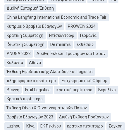
Διεθνή Εμπορική Έκθεση
China Langfang International Economic and Trade Fair
Κυπριακό Βραβείο Εξαγωγών
PROWEIN 2024
Κρατική Συμμετοχή
Ντίσελντορφ
Γερμανία
Ιδιωτική Συμμετοχή
De minimis
εκθέσεις
ANUGA 2023
Διεθνή Έκθεση Τροφίμων και Ποτών
Κολωνία
Αθήνα
Έκθεση Εφοδιαστικής Αλυσίδας και Logistics
πληροφοριακό περίπτερο
Επιχειρηματικό Φόρουμ
Βιέννη
Fruit Logistica
κρατικό περίπτερο
Βερολίνο
Κρατικό περίπτερο
Έκθεση Οίνου & Οινοπνευματωδών Ποτών
Βραβείο Εξαγωγών 2023
Διεθνή Έκθεση Προϊόντων
Luzhou
Κίνα
ΕΚ Πεκίνου
κρατικό περίπτερο
Σαγκάη