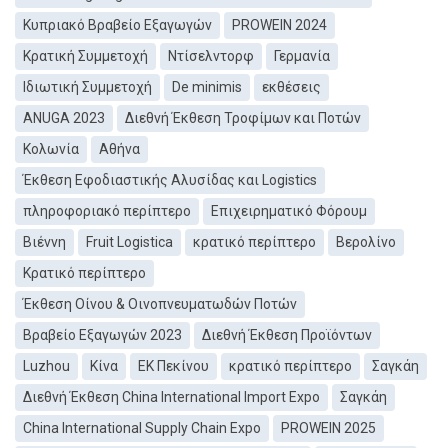
Κυπριακό Βραβείο Εξαγωγών
PROWEIN 2024
Κρατική Συμμετοχή
Ντίσελντορφ
Γερμανία
Ιδιωτική Συμμετοχή
De minimis
εκθέσεις
ANUGA 2023
Διεθνή Έκθεση Τροφίμων και Ποτών
Κολωνία
Αθήνα
Έκθεση Εφοδιαστικής Αλυσίδας και Logistics
πληροφοριακό περίπτερο
Επιχειρηματικό Φόρουμ
Βιέννη
Fruit Logistica
κρατικό περίπτερο
Βερολίνο
Κρατικό περίπτερο
Έκθεση Οίνου & Οινοπνευματωδών Ποτών
Βραβείο Εξαγωγών 2023
Διεθνή Έκθεση Προϊόντων
Luzhou
Κίνα
ΕΚ Πεκίνου
κρατικό περίπτερο
Σαγκάη
Διεθνή Έκθεση China International Import Expo
Σαγκάη
China International Supply Chain Expo
PROWEIN 2025