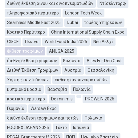
διεθνή έκθεση οίνου και οινοπνευματωδών
Ντίσελντορφ
πληροφοριακό περίπτερο
London Tech Weeκ
Seamless Middle East 2025
Dubai
τομέας Υπηρεσιών
Κρατικό Περίπτερο
China International Supply Chain Expo
CISCE
Πεκίνο
World Food India 2025
Νέο Δελχί
έκθεση τροφίμων
ANUGA 2025
διεθνή έκθεση τροφίμων
Κολωνία
Alles Für Den Gast
Διεθνή Έκθεση Τροφίμων
Αυστρία
Θεσσαλονίκη
Χάρτης των Γεύσεων
έκθεση οινοπνευματωδών
κυπριακά κρασια
Βαρσοβία
Πολωνία
κρατικό περίπτερο
De minimis
PROWEIN 2026
Γερμανία
Warsaw Expo
διεθνή έκθεση τροφίμων και ποτών
Πολωνία
FOODEX JAPAN 2026
Τόκιο
Ιαπωνία
REGAL Branchentreff 2026
ΠΟΠ
Ηνωμένο Βασιλείο