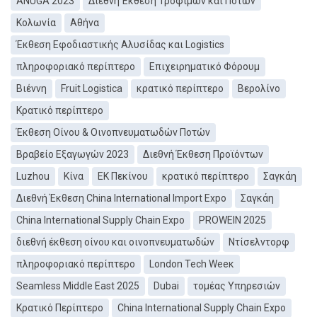
ANUGA 2023
Διεθνή Έκθεση Τροφίμων και Ποτών
Κολωνία
Αθήνα
Έκθεση Εφοδιαστικής Αλυσίδας και Logistics
πληροφοριακό περίπτερο
Επιχειρηματικό Φόρουμ
Βιέννη
Fruit Logistica
κρατικό περίπτερο
Βερολίνο
Κρατικό περίπτερο
Έκθεση Οίνου & Οινοπνευματωδών Ποτών
Βραβείο Εξαγωγών 2023
Διεθνή Έκθεση Προϊόντων
Luzhou
Κίνα
ΕΚ Πεκίνου
κρατικό περίπτερο
Σαγκάη
Διεθνή Έκθεση China International Import Expo
Σαγκάη
China International Supply Chain Expo
PROWEIN 2025
διεθνή έκθεση οίνου και οινοπνευματωδών
Ντίσελντορφ
πληροφοριακό περίπτερο
London Tech Weeκ
Seamless Middle East 2025
Dubai
τομέας Υπηρεσιών
Κρατικό Περίπτερο
China International Supply Chain Expo