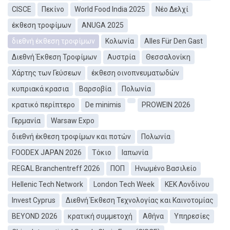
CISCE
Πεκίνο
World Food India 2025
Νέο Δελχί
έκθεση τροφίμων
ANUGA 2025
διεθνή έκθεση τροφίμων
Κολωνία
Alles Für Den Gast
Διεθνή Έκθεση Τροφίμων
Αυστρία
Θεσσαλονίκη
Χάρτης των Γεύσεων
έκθεση οινοπνευματωδών
κυπριακά κρασια
Βαρσοβία
Πολωνία
κρατικό περίπτερο
De minimis
PROWEIN 2026
Γερμανία
Warsaw Expo
διεθνή έκθεση τροφίμων και ποτών
Πολωνία
FOODEX JAPAN 2026
Τόκιο
Ιαπωνία
REGAL Branchentreff 2026
ΠΟΠ
Ηνωμένο Βασιλείο
Hellenic Tech Network
London Tech Week
ΚEΚ Λονδίνου
Invest Cyprus
Διεθνή Έκθεση Τεχνολογίας και Καινοτομίας
BEYOND 2026
κρατική συμμετοχή
Αθήνα
Υπηρεσίες