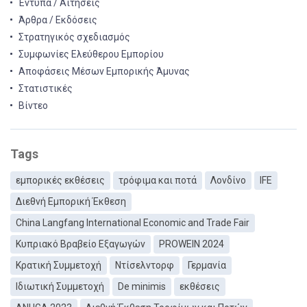
Έντυπα / Αιτήσεις
Άρθρα / Εκδόσεις
Στρατηγικός σχεδιασμός
Συμφωνίες Ελεύθερου Εμπορίου
Αποφάσεις Μέσων Εμπορικής Άμυνας
Στατιστικές
Βίντεο
Tags
εμπορικές εκθέσεις
τρόφιμα και ποτά
Λονδίνο
IFE
Διεθνή Εμπορική Έκθεση
China Langfang International Economic and Trade Fair
Κυπριακό Βραβείο Εξαγωγών
PROWEIN 2024
Κρατική Συμμετοχή
Ντίσελντορφ
Γερμανία
Ιδιωτική Συμμετοχή
De minimis
εκθέσεις