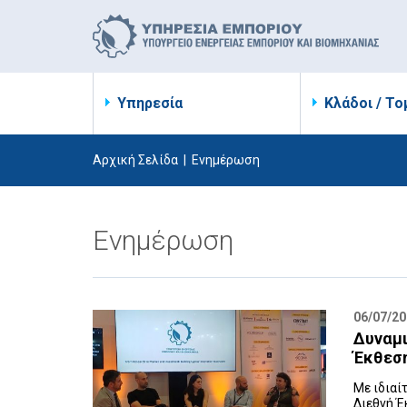
Υπηρεσία
Κλάδοι / Το
Αρχική Σελίδα
|
Ενημέρωση
Ενημέρωση
06/07/20
Δυναμι
Έκθεση
Με ιδιαί
Διεθνή Έ