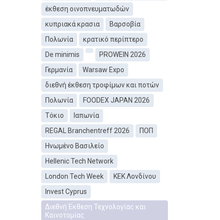
έκθεση οινοπνευματωδών
κυπριακά κρασια
Βαρσοβία
Πολωνία
κρατικό περίπτερο
De minimis
PROWEIN 2026
Γερμανία
Warsaw Expo
διεθνή έκθεση τροφίμων και ποτών
Πολωνία
FOODEX JAPAN 2026
Τόκιο
Ιαπωνία
REGAL Branchentreff 2026
ΠΟΠ
Ηνωμένο Βασιλείο
Hellenic Tech Network
London Tech Week
ΚEΚ Λονδίνου
Invest Cyprus
Διεθνή Έκθεση Τεχνολογίας και
Καινοτομίας