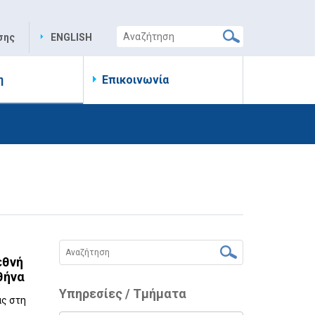
σης
ENGLISH
η
Επικοινωνία
εθνή
θήνα
Υπηρεσίες / Τμήματα
ας στη