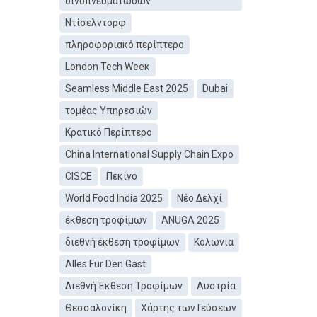
οινοπνευματωδών
Ντίσελντορφ
πληροφοριακό περίπτερο
London Tech Weeκ
Seamless Middle East 2025
Dubai
τομέας Υπηρεσιών
Κρατικό Περίπτερο
China International Supply Chain Expo
CISCE
Πεκίνο
World Food India 2025
Νέο Δελχί
έκθεση τροφίμων
ANUGA 2025
διεθνή έκθεση τροφίμων
Κολωνία
Alles Für Den Gast
Διεθνή Έκθεση Τροφίμων
Αυστρία
Θεσσαλονίκη
Χάρτης των Γεύσεων