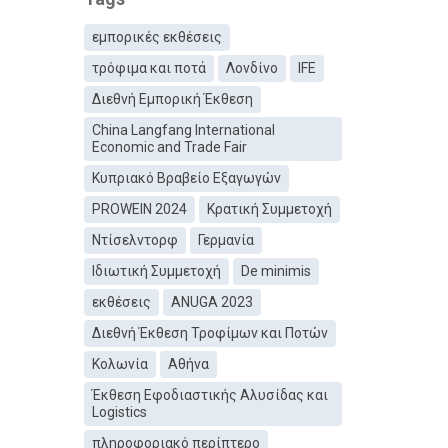
εμπορικές εκθέσεις
τρόφιμα και ποτά
Λονδίνο
IFE
Διεθνή Εμπορική Έκθεση
China Langfang International
Economic and Trade Fair
Κυπριακό Βραβείο Εξαγωγών
PROWEIN 2024
Κρατική Συμμετοχή
Ντίσελντορφ
Γερμανία
Ιδιωτική Συμμετοχή
De minimis
εκθέσεις
ANUGA 2023
Διεθνή Έκθεση Τροφίμων και Ποτών
Κολωνία
Αθήνα
Έκθεση Εφοδιαστικής Αλυσίδας και
Logistics
πληροφοριακό περίπτερο