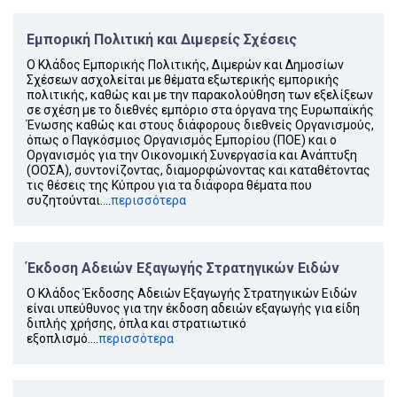
Εμπορική Πολιτική και Διμερείς Σχέσεις
Ο Κλάδος Εμπορικής Πολιτικής, Διμερών και Δημοσίων
Σχέσεων ασχολείται με θέματα εξωτερικής εμπορικής
πολιτικής, καθώς και με την παρακολούθηση των εξελίξεων
σε σχέση με το διεθνές εμπόριο στα όργανα της Ευρωπαϊκής
Ένωσης καθώς και στους διάφορους διεθνείς Οργανισμούς,
όπως ο Παγκόσμιος Οργανισμός Εμπορίου (ΠΟΕ) και ο
Οργανισμός για την Οικονομική Συνεργασία και Ανάπτυξη
(ΟΟΣΑ), συντονίζοντας, διαμορφώνοντας και καταθέτοντας
τις θέσεις της Κύπρου για τα διάφορα θέματα που
συζητούνται....
περισσότερα
Έκδοση Αδειών Εξαγωγής Στρατηγικών Ειδών
Ο Κλάδος Έκδοσης Αδειών Εξαγωγής Στρατηγικών Ειδών
είναι υπεύθυνος για την έκδοση αδειών εξαγωγής για είδη
διπλής χρήσης, όπλα και στρατιωτικό
εξοπλισμό....
περισσότερα