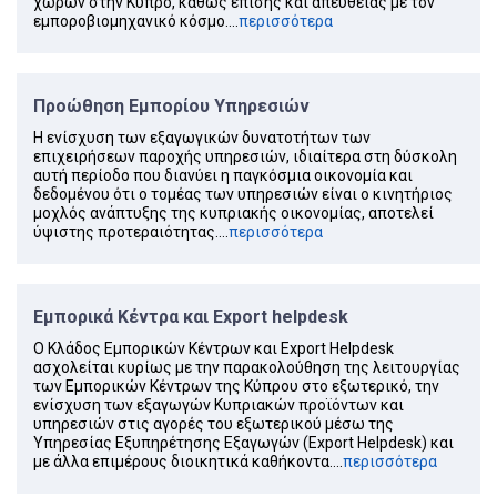
χωρών στην Κύπρο, καθώς επίσης και απευθείας με τον
εμποροβιομηχανικό κόσμο....
περισσότερα
Προώθηση Εμπορίου Υπηρεσιών
Η ενίσχυση των εξαγωγικών δυνατοτήτων των
επιχειρήσεων παροχής υπηρεσιών, ιδιαίτερα στη δύσκολη
αυτή περίοδο που διανύει η παγκόσμια οικονομία και
δεδομένου ότι ο τομέας των υπηρεσιών είναι ο κινητήριος
μοχλός ανάπτυξης της κυπριακής οικονομίας, αποτελεί
ύψιστης προτεραιότητας....
περισσότερα
Εμπορικά Κέντρα και Export helpdesk
Ο Κλάδος Εμπορικών Κέντρων και Export Helpdesk
ασχολείται κυρίως με την παρακολούθηση της λειτουργίας
των Εμπορικών Κέντρων της Κύπρου στο εξωτερικό, την
ενίσχυση των εξαγωγών Κυπριακών προϊόντων και
υπηρεσιών στις αγορές του εξωτερικού μέσω της
Υπηρεσίας Εξυπηρέτησης Εξαγωγών (Export Helpdesk) και
με άλλα επιμέρους διοικητικά καθήκοντα....
περισσότερα