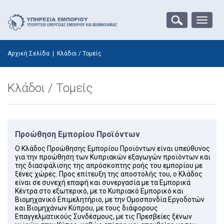
Toggle
naviga
Αρχική Σελίδα
|
Κλάδοι / Τομείς
Κλάδοι / Τομείς
Προώθηση Εμπορίου Προϊόντων
Ο Κλάδος Προώθησης Εμπορίου Προϊόντων είναι υπεύθυνος
για την προώθηση των Κυπριακών εξαγωγών προϊόντων και
της διασφάλισης της απρόσκοπτης ροής του εμπορίου με
ξένες χώρες. Προς επίτευξη της αποστολής του, ο Κλάδος
είναι σε συνεχή επαφή και συνεργασία με τα Εμπορικά
Κέντρα στο εξωτερικό, με το Κυπριακό Εμπορικό και
Βιομηχανικό Επιμελητήριο, με την Ομοσπονδία Εργοδοτών
και Βιομηχάνων Κύπρου, με τους διάφορους
Επαγγελματικούς Συνδέσμους, με τις Πρεσβείες ξένων