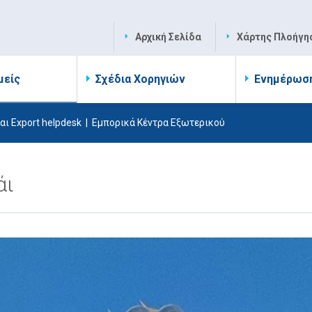
Αρχική Σελίδα
Χάρτης Πλοήγη
μείς
Σχέδια Χορηγιών
Ενημέρωσ
αι Export helpdesk
|
Εμπορικά Κέντρα Εξωτερικού
άι