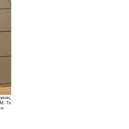
γειας,
ΑΕ. Το
ν .