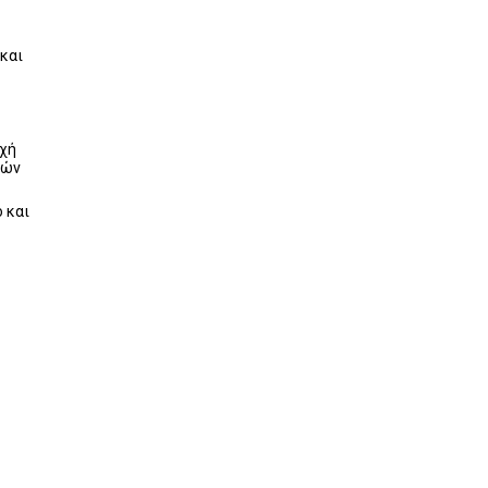
και
οχή
κών
 και