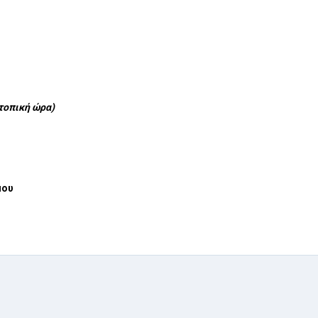
(τοπική ώρα)
μου